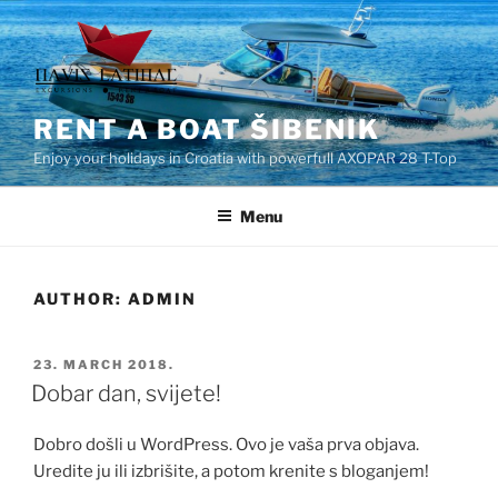
Skip
to
content
RENT A BOAT ŠIBENIK
Enjoy your holidays in Croatia with powerfull AXOPAR 28 T-Top
Menu
AUTHOR:
ADMIN
POSTED
23. MARCH 2018.
ON
Dobar dan, svijete!
Dobro došli u WordPress. Ovo je vaša prva objava.
Uredite ju ili izbrišite, a potom krenite s bloganjem!