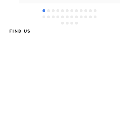
muc
and
the
FIND US