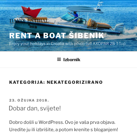
Preskoči
na
sadržaj
RENT A BOAT ŠIBENIK
Enjoy your holidays in Croatia with powerfull AXOPAR 28 T-Top
Izbornik
KATEGORIJA:
NEKATEGORIZIRANO
OBJAVLJENO
23. OŽUJKA 2018.
Dobar dan, svijete!
Dobro došli u WordPress. Ovo je vaša prva objava.
Uredite ju ili izbrišite, a potom krenite s bloganjem!