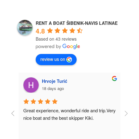
RENT A BOAT ŠIBENIK-NAVIS LATINAE
4.8
Based on 43 reviews
review us on
Hrvoje Turić
18 days ago
Great experience, wonderful ride and trip.Very 
Fir
nice boat and the best skipper Kiki.
of t
in t
nea